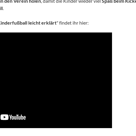
in den Verein holen
, damit die Kinder wieder viel
Spaß beim Kick
ll
.
nderfußball leicht erklärt
"
findet ihr hier: