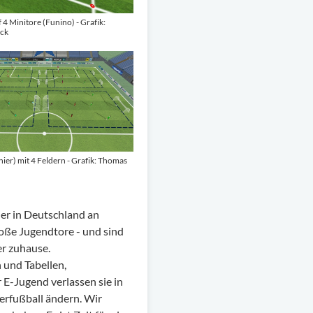
 4 Minitore (Funino) - Grafik:
ack
rnier) mit 4 Feldern - Grafik: Thomas
er in Deutschland an
roße Jugendtore - und sind
er zuhause.
 und Tabellen,
 E-Jugend verlassen sie in
derfußball ändern. Wir