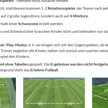
tspielen
- niemand muss zuhause bleiben.
nicht, stattdessen kommen 1-2
Rotationsspieler
der Teams nach jede
r auf 2 große Jugendtore, sondern auch auf
4 Minitore
.
rhalb einer
Schusszone
erzielt werden.
its und Schiedsrichter brauchen Kinder nicht und behindern nur d
air-Play-Modus
, d. h. sie einigen sich mit den Gegenspielern, ob 
 Trainer begleiten die Kinder, halten sich zurück und coachen wenig 
spiel den Kindern.
nd ohne Tabellen
gespielt. Die
Ergebnisse werden nicht festgeh
dergrund steht das
Erlebnis Fußball
.