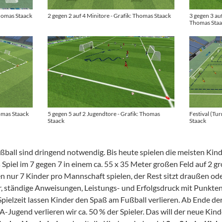
Thomas Staack
2 gegen 2 auf 4 Minitore - Grafik: Thomas Staack
3 gegen 3 auf
Thomas Sta
homas Staack
5 gegen 5 auf 2 Jugendtore - Grafik: Thomas
Festival (Tu
Staack
Staack
ball sind dringend notwendig. Bis heute spielen die meisten Kind
piel im 7 gegen 7 in einem ca. 55 x 35 Meter großen Feld auf 2 g
n nur 7 Kinder pro Mannschaft spielen, der Rest sitzt draußen od
r, ständige Anweisungen, Leistungs- und Erfolgsdruck mit Punkten
ielzeit lassen Kinder den Spaß am Fußball verlieren. Ab Ende der
 A-Jugend verlieren wir ca. 50 % der Spieler. Das will der neue Kin