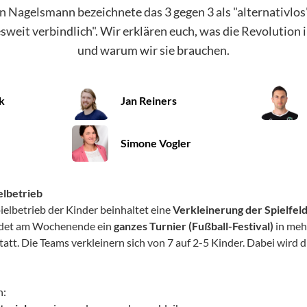
n Nagelsmann bezeichnete das 3 gegen 3 als "alternativlo
weit verbindlich". Wir erklären euch, was die Revolution 
und warum wir sie brauchen.
k
Jan Reiners
Simone Vogler
elbetrieb
elbetrieb der Kinder beinhaltet eine
Verkleinerung der Spielfel
findet am Wochenende ein
ganzes Turnier (Fußball-Festival)
in mehr
tatt. Die Teams verkleinern sich von 7 auf 2-5 Kinder. Dabei wird 
n: