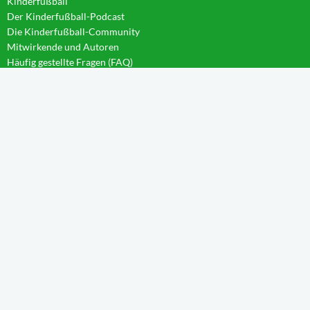
Kinderfußball
Der Kinderfußball-Podcast
Die Kinderfußball-Community
Mitwirkende und Autoren
Häufig gestellte Fragen (FAQ)
News im Blog
WISSEN IM CAMPUS
Startseite
Aktivierung
Forschergeist
Spieltag
Wachstum
Spielintelligenz
Eintauchen
Weitblick
Anleitungen
TEILNEHMER