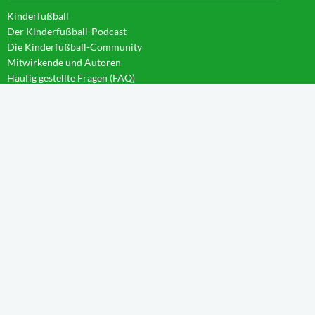
Kinderfußball
Der Kinderfußball-Podcast
Die Kinderfußball-Community
Mitwirkende und Autoren
Häufig gestellte Fragen (FAQ)
News im Blog
WISSEN IM CAMPUS
Startseite
Aktivierung
Forschergeist
Spieltag
Wachstum
Spielintelligenz
Eintauchen
Weitblick
Anleitungen
TEILNEHMER