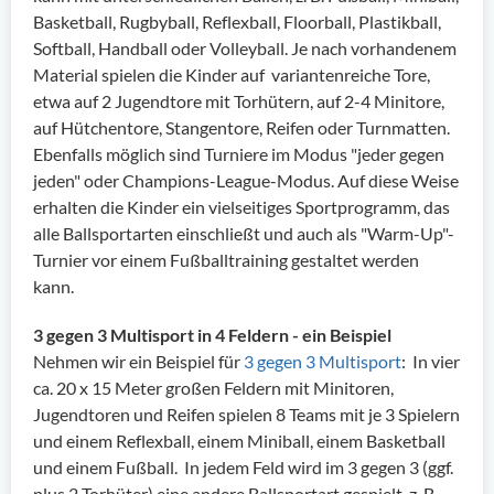
Basketball, Rugbyball, Reflexball, Floorball, Plastikball,
Softball, Handball oder Volleyball. Je nach vorhandenem
Material spielen die Kinder auf variantenreiche Tore,
etwa auf 2 Jugendtore mit Torhütern, auf 2-4 Minitore,
auf Hütchentore, Stangentore, Reifen oder Turnmatten.
Ebenfalls möglich sind Turniere im Modus "jeder gegen
jeden" oder Champions-League-Modus. Auf diese Weise
erhalten die Kinder ein vielseitiges Sportprogramm, das
alle Ballsportarten einschließt und auch als "Warm-Up"-
Turnier vor einem Fußballtraining gestaltet werden
kann.
3 gegen 3 Multisport in 4 Feldern - ein Beispiel
Nehmen wir ein Beispiel für
3 gegen 3 Multisport
: In vier
ca. 20 x 15 Meter großen Feldern mit Minitoren,
Jugendtoren und Reifen spielen 8 Teams mit je 3 Spielern
und einem Reflexball, einem Miniball, einem Basketball
und einem Fußball. In jedem Feld wird im 3 gegen 3 (ggf.
plus 2 Torhüter) eine andere Ballsportart gespielt, z. B.