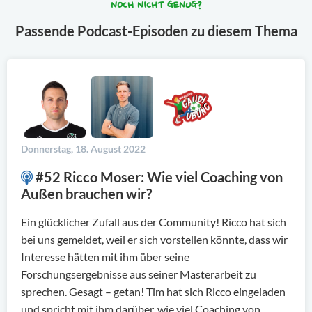
NOCH NICHT GENUG?
Passende Podcast-Episoden zu diesem Thema
Donnerstag, 18. August 2022
#52 Ricco Moser: Wie viel Coaching von
Außen brauchen wir?
Ein glücklicher Zufall aus der Community! Ricco hat sich
bei uns gemeldet, weil er sich vorstellen könnte, dass wir
Interesse hätten mit ihm über seine
Forschungsergebnisse aus seiner Masterarbeit zu
sprechen. Gesagt – getan! Tim hat sich Ricco eingeladen
und spricht mit ihm darüber, wie viel Coaching von