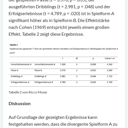
ausgeführten Dribblings (t = 2.981, p = .048) und der
Erfolgserlebnisse (t = 4.789, p = .020) ist in Spielform A
signifikant höher als in Spielform B. Die Effektstärke
nach Cohen (1969) entspricht jeweils einem großen
Effekt. Tabelle 2 zeigt diese Ergebnisse.
Tabelle 2 von Ricco Moser
Diskussion
Auf Grundlage der gezeigten Ergebnisse kann
festgehalten werden, dass die divergente Spielform A zu