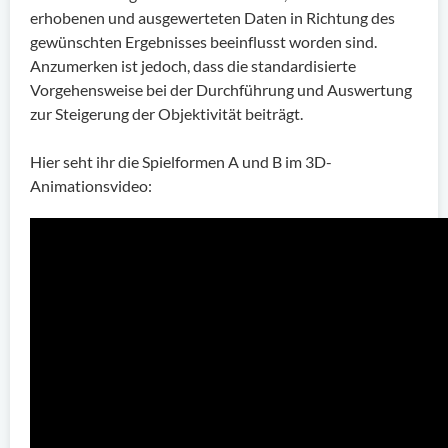
erhobenen und ausgewerteten Daten in Richtung des
gewünschten Ergebnisses beeinflusst worden sind.
Anzumerken ist jedoch, dass die standardisierte
Vorgehensweise bei der Durchführung und Auswertung
zur Steigerung der Objektivität beiträgt.
Hier seht ihr die Spielformen A und B im 3D-
Animationsvideo: