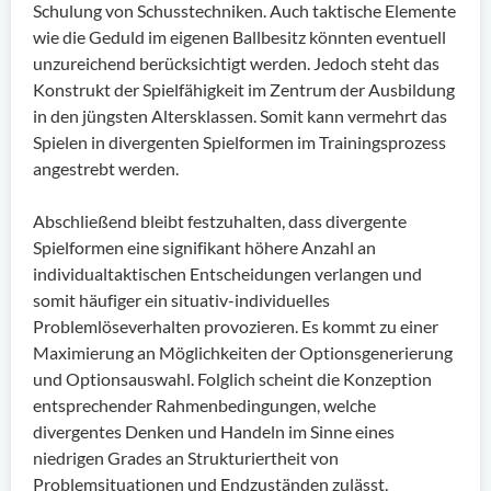
Schulung von Schusstechniken. Auch taktische Elemente
wie die Geduld im eigenen Ballbesitz könnten eventuell
unzureichend berücksichtigt werden. Jedoch steht das
Konstrukt der Spielfähigkeit im Zentrum der Ausbildung
in den jüngsten Altersklassen. Somit kann vermehrt das
Spielen in divergenten Spielformen im Trainingsprozess
angestrebt werden.
Abschließend bleibt festzuhalten, dass divergente
Spielformen eine signifikant höhere Anzahl an
individualtaktischen Entscheidungen verlangen und
somit häufiger ein situativ-individuelles
Problemlöseverhalten provozieren. Es kommt zu einer
Maximierung an Möglichkeiten der Optionsgenerierung
und Optionsauswahl. Folglich scheint die Konzeption
entsprechender Rahmenbedingungen, welche
divergentes Denken und Handeln im Sinne eines
niedrigen Grades an Strukturiertheit von
Problemsituationen und Endzuständen zulässt,