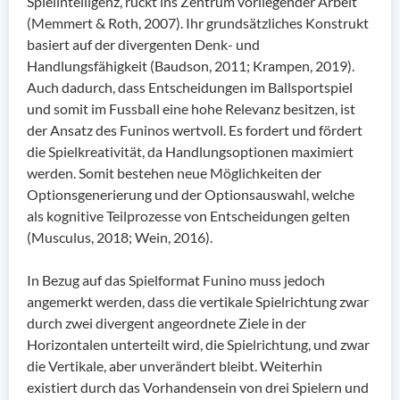
Spielintelligenz, rückt ins Zentrum vorliegender Arbeit
(Memmert & Roth, 2007). Ihr grundsätzliches Konstrukt
basiert auf der divergenten Denk- und
Handlungsfähigkeit (Baudson, 2011; Krampen, 2019).
Auch dadurch, dass Entscheidungen im Ballsportspiel
und somit im Fussball eine hohe Relevanz besitzen, ist
der Ansatz des Funinos wertvoll. Es fordert und fördert
die Spielkreativität, da Handlungsoptionen maximiert
werden. Somit bestehen neue Möglichkeiten der
Optionsgenerierung und der Optionsauswahl, welche
als kognitive Teilprozesse von Entscheidungen gelten
(Musculus, 2018; Wein, 2016).
In Bezug auf das Spielformat Funino muss jedoch
angemerkt werden, dass die vertikale Spielrichtung zwar
durch zwei divergent angeordnete Ziele in der
Horizontalen unterteilt wird, die Spielrichtung, und zwar
die Vertikale, aber unverändert bleibt. Weiterhin
existiert durch das Vorhandensein von drei Spielern und