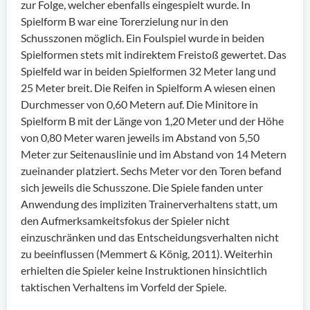
zur Folge, welcher ebenfalls eingespielt wurde. In
Spielform B war eine Torerzielung nur in den
Schusszonen möglich. Ein Foulspiel wurde in beiden
Spielformen stets mit indirektem Freistoß gewertet. Das
Spielfeld war in beiden Spielformen 32 Meter lang und
25 Meter breit. Die Reifen in Spielform A wiesen einen
Durchmesser von 0,60 Metern auf. Die Minitore in
Spielform B mit der Länge von 1,20 Meter und der Höhe
von 0,80 Meter waren jeweils im Abstand von 5,50
Meter zur Seitenauslinie und im Abstand von 14 Metern
zueinander platziert. Sechs Meter vor den Toren befand
sich jeweils die Schusszone. Die Spiele fanden unter
Anwendung des impliziten Trainerverhaltens statt, um
den Aufmerksamkeitsfokus der Spieler nicht
einzuschränken und das Entscheidungsverhalten nicht
zu beeinflussen (Memmert & König, 2011). Weiterhin
erhielten die Spieler keine Instruktionen hinsichtlich
taktischen Verhaltens im Vorfeld der Spiele.