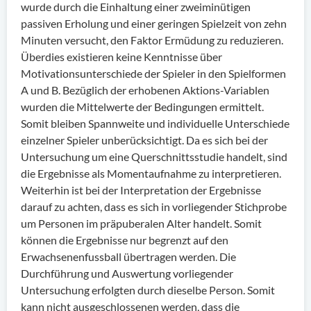
wurde durch die Einhaltung einer zweiminütigen
passiven Erholung und einer geringen Spielzeit von zehn
Minuten versucht, den Faktor Ermüdung zu reduzieren.
Überdies existieren keine Kenntnisse über
Motivationsunterschiede der Spieler in den Spielformen
A und B. Bezüglich der erhobenen Aktions-Variablen
wurden die Mittelwerte der Bedingungen ermittelt.
Somit bleiben Spannweite und individuelle Unterschiede
einzelner Spieler unberücksichtigt. Da es sich bei der
Untersuchung um eine Querschnittsstudie handelt, sind
die Ergebnisse als Momentaufnahme zu interpretieren.
Weiterhin ist bei der Interpretation der Ergebnisse
darauf zu achten, dass es sich in vorliegender Stichprobe
um Personen im präpuberalen Alter handelt. Somit
können die Ergebnisse nur begrenzt auf den
Erwachsenenfussball übertragen werden. Die
Durchführung und Auswertung vorliegender
Untersuchung erfolgten durch dieselbe Person. Somit
kann nicht ausgeschlossenen werden, dass die