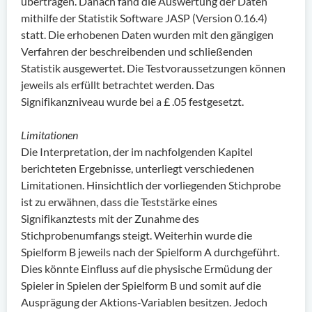
übertragen. Danach fand die Auswertung der Daten
mithilfe der Statistik Software JASP (Version 0.16.4)
statt. Die erhobenen Daten wurden mit den gängigen
Verfahren der beschreibenden und schließenden
Statistik ausgewertet. Die Testvoraussetzungen können
jeweils als erfüllt betrachtet werden. Das
Signifikanzniveau wurde bei a £ .05 festgesetzt.
Limitationen
Die Interpretation, der im nachfolgenden Kapitel
berichteten Ergebnisse, unterliegt verschiedenen
Limitationen. Hinsichtlich der vorliegenden Stichprobe
ist zu erwähnen, dass die Teststärke eines
Signifikanztests mit der Zunahme des
Stichprobenumfangs steigt. Weiterhin wurde die
Spielform B jeweils nach der Spielform A durchgeführt.
Dies könnte Einfluss auf die physische Ermüdung der
Spieler in Spielen der Spielform B und somit auf die
Ausprägung der Aktions-Variablen besitzen. Jedoch