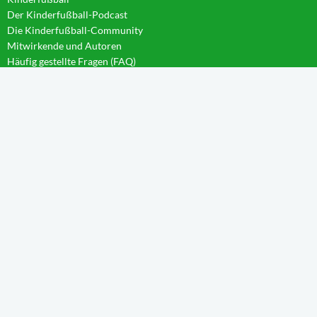
Der Kinderfußball-Podcast
Die Kinderfußball-Community
Mitwirkende und Autoren
Häufig gestellte Fragen (FAQ)
News im Blog
WISSEN IM CAMPUS
Startseite
Aktivierung
Forschergeist
Spieltag
Wachstum
Spielintelligenz
Eintauchen
Weitblick
Anleitungen
TEILNEHMER