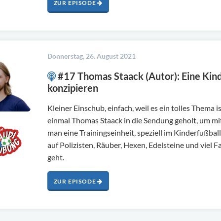
ZUR EPISODE
Donnerstag, 26. August 2021
#17 Thomas Staack (Autor): Eine Kind
konzipieren
Kleiner Einschub, einfach, weil es ein tolles Thema 
einmal Thomas Staack in die Sendung geholt, um mit
man eine Trainingseinheit, speziell im Kinderfußball
auf Polizisten, Räuber, Hexen, Edelsteine und viel F
geht.
ZUR EPISODE