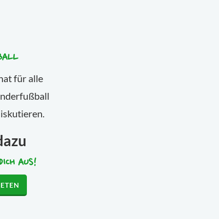
BALL
at für alle
nderfußball
iskutieren.
dazu
DICH AUS!
RETEN