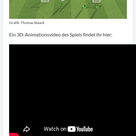
Grafik: Thomas Staack
Ein 3D-Animationsvideo des Spiels findet ihr hier: