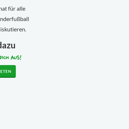
at für alle
nderfußball
iskutieren.
dazu
DICH AUS!
RETEN