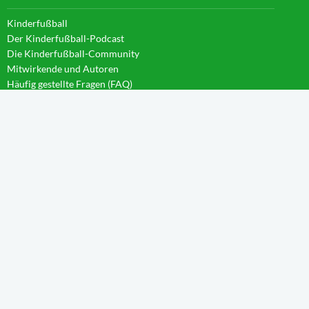
Kinderfußball
Der Kinderfußball-Podcast
Die Kinderfußball-Community
Mitwirkende und Autoren
Häufig gestellte Fragen (FAQ)
News im Blog
WISSEN IM CAMPUS
Startseite
Aktivierung
Forschergeist
Spieltag
Wachstum
Spielintelligenz
Eintauchen
Weitblick
Anleitungen