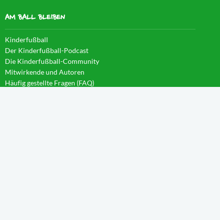
AM BALL BLEIBEN
Kinderfußball
Der Kinderfußball-Podcast
Die Kinderfußball-Community
Mitwirkende und Autoren
Häufig gestellte Fragen (FAQ)
News im Blog
WISSEN IM CAMPUS
Startseite
Aktivierung
Forschergeist
Spieltag
Wachstum
Spielintelligenz
Eintauchen
Weitblick