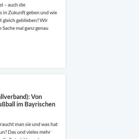
l – auch die
es in Zukunft geben und wie
st gleich geblieben? Wir
e Sache mal ganz genau
llverband): Von
ußball im Bayrischen
braucht man sie und was hat
un? Das und vieles mehr