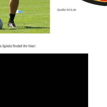
Quelle: fvl-b.de
s Spiels findet ihr hier: