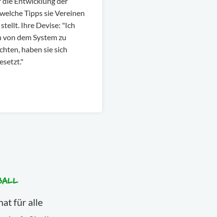
r die Entwicklung der
 welche Tipps sie Vereinen
tellt. Ihre Devise: "Ich
 von dem System zu
hten, haben sie sich
setzt."
BALL
at für alle