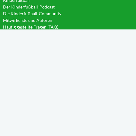
Kinderfußball
Der Kinderfußball-Podcast
Die Kinderfußball-Community
Mitwirkende und Autoren
Häufig gestellte Fragen (FAQ)
News im Blog
WISSEN IM CAMPUS
Startseite
Aktivierung
Forschergeist
Spieltag
Wachstum
Spielintelligenz
Eintauchen
Weitblick
Anleitungen
TEILNEHMER