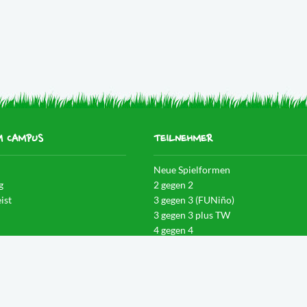
M CAMPUS
TEILNEHMER
Neue Spielformen
g
2 gegen 2
ist
3 gegen 3 (FUNiño)
3 gegen 3 plus TW
4 gegen 4
igenz
4 gegen 4 plus TW
n
5 gegen 5 plus TW
6 gegen 6 plus TW
en
Turniermodi
Teilnehmervereinbarung