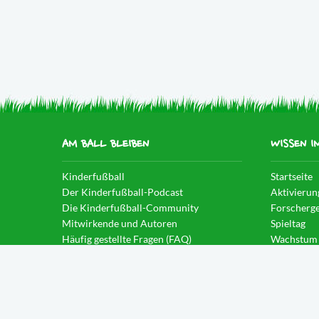
AM BALL BLEIBEN
WISSEN I
Kinderfußball
Startseite
Der Kinderfußball-Podcast
Aktivierun
Die Kinderfußball-Community
Forscherge
Mitwirkende und Autoren
Spieltag
Häufig gestellte Fragen (FAQ)
Wachstum
News im Blog
Spielintell
Eintauche
Weitblick
Anleitung