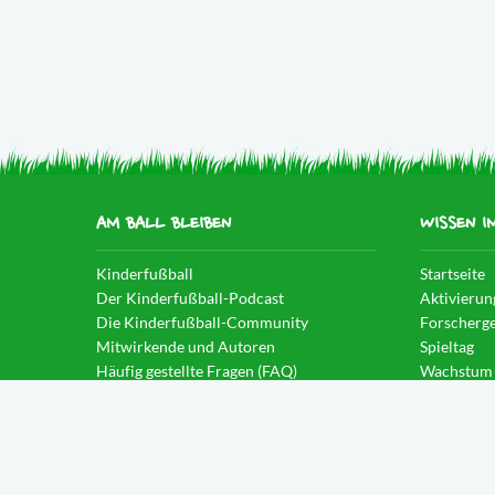
AM BALL BLEIBEN
WISSEN I
Kinderfußball
Startseite
Der Kinderfußball-Podcast
Aktivierun
Die Kinderfußball-Community
Forscherge
Mitwirkende und Autoren
Spieltag
Häufig gestellte Fragen (FAQ)
Wachstum
News im Blog
Spielintell
Eintauche
Weitblick
Anleitung