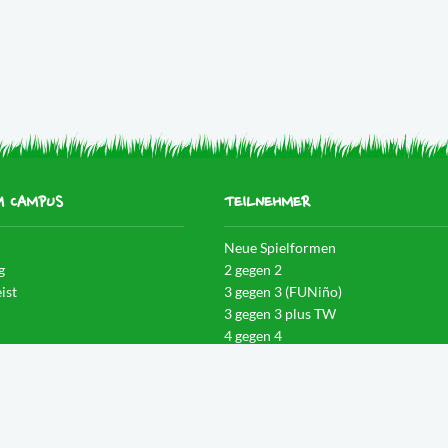
M CAMPUS
TEILNEHMER
Neue Spielformen
g
2 gegen 2
ist
3 gegen 3 (FUNiño)
3 gegen 3 plus TW
4 gegen 4
igenz
4 gegen 4 plus TW
n
5 gegen 5 plus TW
6 gegen 6 plus TW
en
Turniermodi
Teilnehmervereinbarung