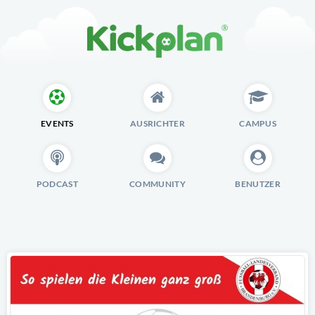
EVENTS
AUSRICHTER
CAMPUS
PODCAST
COMMUNITY
BENUTZER