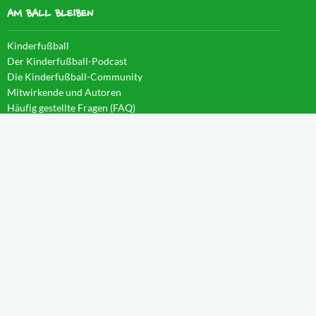
AM BALL BLEIBEN
Kinderfußball
Der Kinderfußball-Podcast
Die Kinderfußball-Community
Mitwirkende und Autoren
Häufig gestellte Fragen (FAQ)
News im Blog
WISSEN IM CAMPUS
Startseite
Aktivierung
Forschergeist
Spieltag
Wachstum
Spielintelligenz
Eintauchen
Weitblick
Anleitungen