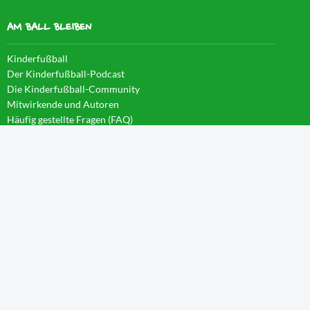
AM BALL BLEIBEN
Kinderfußball
Der Kinderfußball-Podcast
Die Kinderfußball-Community
Mitwirkende und Autoren
Häufig gestellte Fragen (FAQ)
News im Blog
WISSEN IM CAMPUS
Startseite
Aktivierung
Forschergeist
Spieltag
Wachstum
Spielintelligenz
Eintauchen
Weitblick