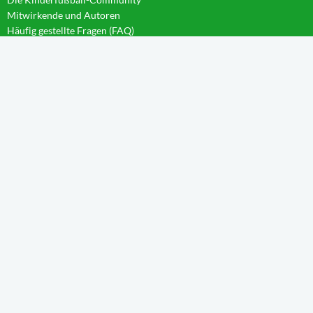
Mitwirkende und Autoren
Häufig gestellte Fragen (FAQ)
News im Blog
WISSEN IM CAMPUS
Startseite
Aktivierung
Forschergeist
Spieltag
Wachstum
Spielintelligenz
Eintauchen
Weitblick
Anleitungen
TEILNEHMER
Neue Spielformen
2 gegen 2